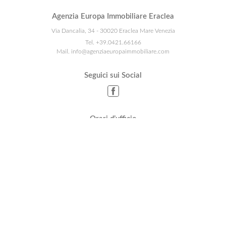
Agenzia Europa Immobiliare Eraclea
Via Dancalia, 34 - 30020 Eraclea Mare Venezia
Tel.
+39.0421.66166
Mail.
info@agenziaeuropaimmobiliare.com
Seguici sui Social
Orari d’ufficio
Dal Lunedì al Venerdì:
9.00-12.30 15.00-19.00
Sabato e Domenica
9.00 -19.00