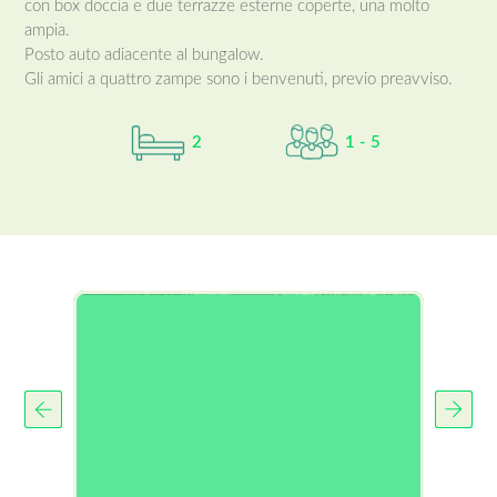
con box doccia e due terrazze esterne coperte, una molto
ampia.
Posto auto adiacente al bungalow.
Gli amici a quattro zampe sono i benvenuti, previo preavviso.
2
1 - 5