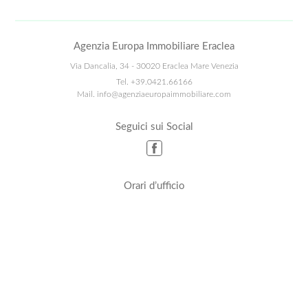
Agenzia Europa Immobiliare Eraclea
Via Dancalia, 34 - 30020 Eraclea Mare Venezia
Tel.
+39.0421.66166
Mail.
info@agenziaeuropaimmobiliare.com
Seguici sui Social
Orari d’ufficio
Dal Lunedì al Venerdì:
9.00-12.30 15.00-19.00
Sabato e Domenica
9.00 -19.00